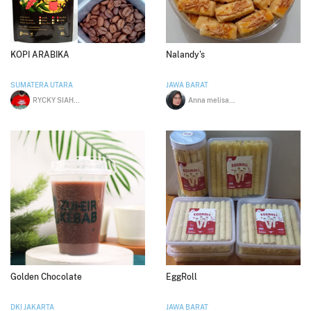
KOPI ARABIKA
Nalandy's
SUMATERA UTARA
JAWA BARAT
RYCKY SIAHAAN
Anna melisa veronica
Golden Chocolate
EggRoll
DKI JAKARTA
JAWA BARAT