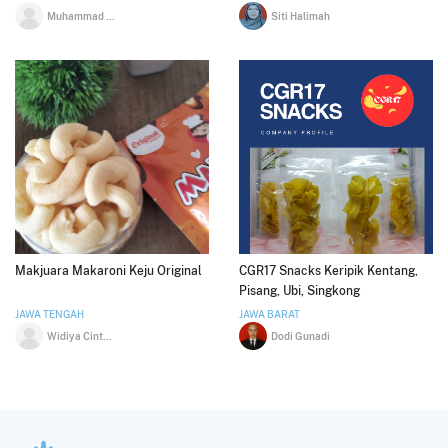
Muhammad Daffa Faisal Modal
Siti Halimah
Makjuara Makaroni Keju Original
CGR17 Snacks Keripik Kentang,
Pisang, Ubi, Singkong
JAWA TENGAH
JAWA BARAT
Widiya Cinthia Hening
Dodi Gunadi