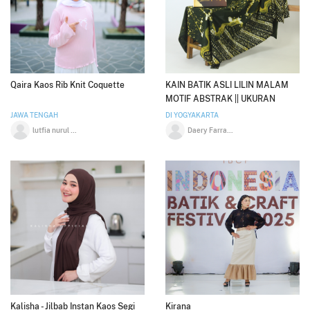
Qaira Kaos Rib Knit Coquette
KAIN BATIK ASLI LILIN MALAM
MOTIF ABSTRAK || UKURAN
200CM X 115CM
JAWA TENGAH
DI YOGYAKARTA
lutfia nurul aini
Daery Farras Saputro
Kalisha - Jilbab Instan Kaos Segi
Kirana