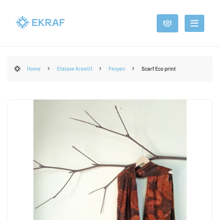
Home
Etalase Kreatif
Fesyen
Scarf Eco print