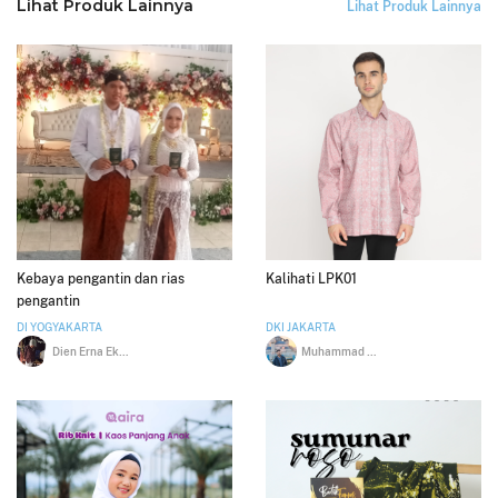
Lihat Produk Lainnya
Lihat Produk Lainnya
Kebaya pengantin dan rias
Kalihati LPK01
pengantin
DI YOGYAKARTA
DKI JAKARTA
Dien Erna Eka Saputra SE
Muhammad Najamudin