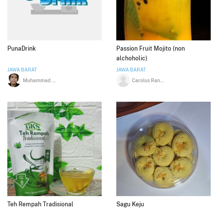
PunaDrink
Passion Fruit Mojito (non
alchoholic)
JAWA BARAT
JAWA BARAT
Muhammad Lutfi
Carolus Randy Haryanto
Teh Rempah Tradisional
Sagu Keju