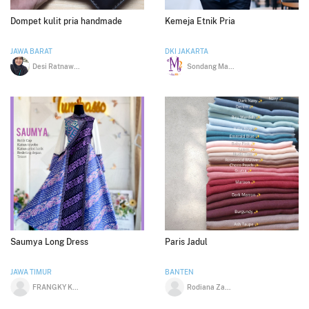
Dompet kulit pria handmade
Kemeja Etnik Pria
JAWA BARAT
DKI JAKARTA
Desi Ratnawati
Sondang Maria Pasaribu
Saumya Long Dress
Paris Jadul
JAWA TIMUR
BANTEN
FRANGKY KURNIAWAN
Rodiana Zahratul Muharom