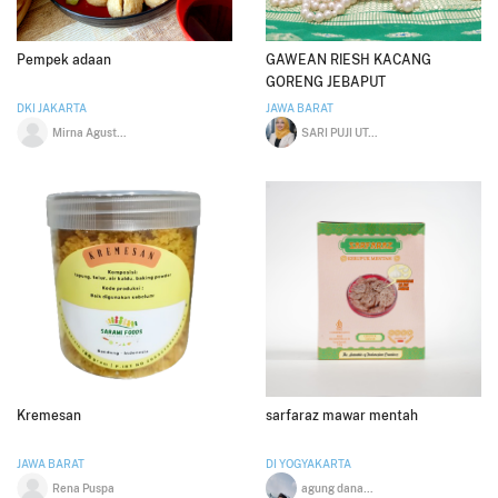
Pempek adaan
GAWEAN RIESH KACANG
GORENG JEBAPUT
DKI JAKARTA
JAWA BARAT
Mirna Agustiana
SARI PUJI UTAMI
Kremesan
sarfaraz mawar mentah
JAWA BARAT
DI YOGYAKARTA
Rena Puspa
agung dananag irawan