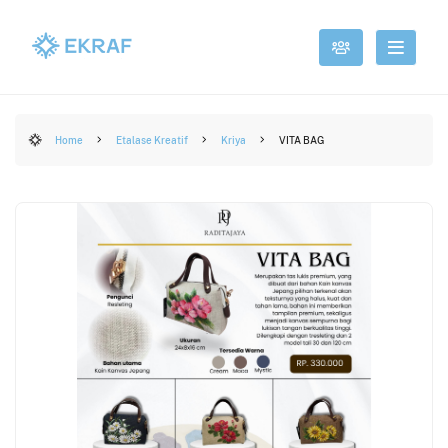
Home
Etalase Kreatif
Kriya
VITA BAG