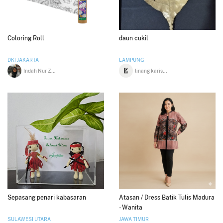
Coloring Roll
daun cukil
DKI JAKARTA
LAMPUNG
Indah Nur Zahra
linang karisma
Sepasang penari kabasaran
Atasan / Dress Batik Tulis Madura
- Wanita
SULAWESI UTARA
JAWA TIMUR