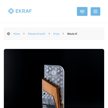
Home
Etalase Kreatif
Kriya
Maula III