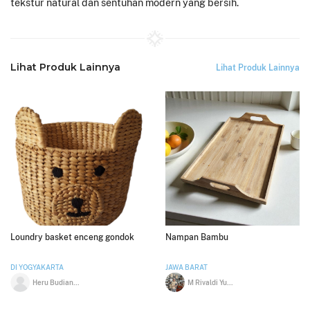
tekstur natural dan sentuhan modern yang bersih.
Lihat Produk Lainnya
Lihat Produk Lainnya
Loundry basket enceng gondok
Nampan Bambu
DI YOGYAKARTA
JAWA BARAT
Heru Budiantoro
M Rivaldi Yusup