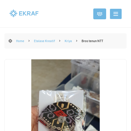
Home
Etalase Kreatif
Kriya
Bros tenun NTT