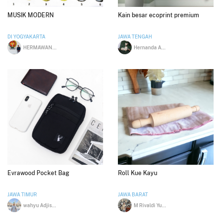
MUSIK MODERN
Kain besar ecoprint premium
DI YOGYAKARTA
JAWA TENGAH
HERMAWAN BUDI PRAKOSO
Hernanda Adi Yuwono
Evrawood Pocket Bag
Roll Kue Kayu
JAWA TIMUR
JAWA BARAT
wahyu Adjisetiawan
M Rivaldi Yusup