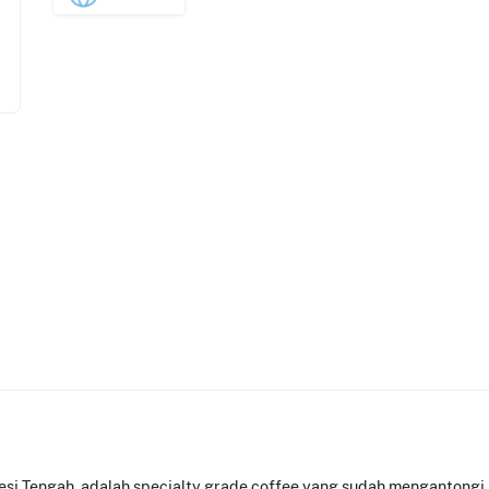
esi Tengah, adalah specialty grade coffee yang sudah mengantongi 