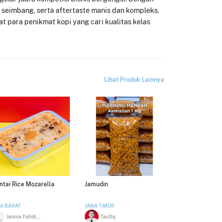
y seimbang, serta aftertaste manis dan kompleks.
 para penikmat kopi yang cari kualitas kelas
Lihat Produk Lainnya
tai Rice Mozarella
Jamudin
A BARAT
JAWA TIMUR
Jannie Fahdiana
Taufiq