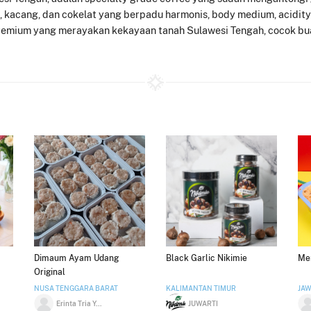
en, kacang, dan cokelat yang berpadu harmonis, body medium, acidit
emium yang merayakan kekayaan tanah Sulawesi Tengah, cocok buat
Dimaum Ayam Udang
Black Garlic Nikimie
Men
Original
NUSA TENGGARA BARAT
KALIMANTAN TIMUR
JAW
Erinta Tria Yulianda
JUWARTI