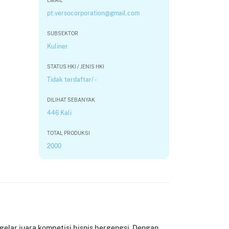
EMAIL
pt.versocorporation@gmail.com
SUBSEKTOR
Kuliner
STATUS HKI / JENIS HKI
Tidak terdaftar/ -
DILIHAT SEBANYAK
446 Kali
TOTAL PRODUKSI
2000
gelar juara kompetisi bisnis bergengsi. Dengan