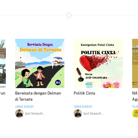
run
Berwisata dengan Delman
Politik Cinta
NA
di Ternate
Aga
K. 
JAWA BARAT
JAWA BARAT
SU
Ipul Saepulloh
Ipul Saepulloh