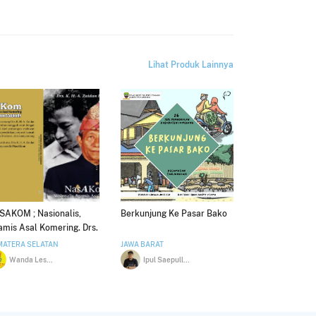
Lihat Produk Lainnya
SAKOM ; Nasionalis,
Berkunjung Ke Pasar Bako
mis Asal Komering. Drs.
H. A. Zaidan Djauhary
MATERA SELATAN
JAWA BARAT
Wanda Lesmana
Ipul Saepulloh