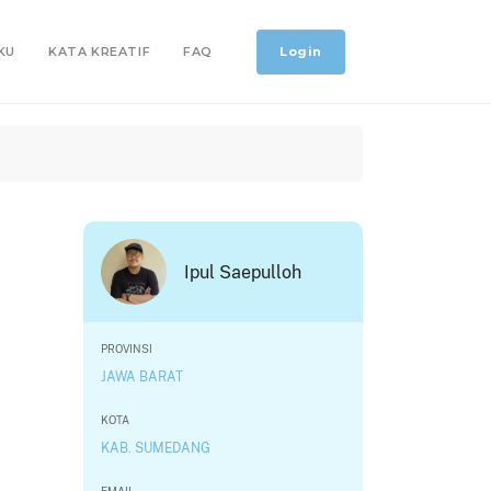
Login
KU
KATA KREATIF
FAQ
Ipul Saepulloh
PROVINSI
JAWA BARAT
KOTA
KAB. SUMEDANG