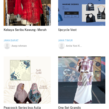
Kebaya Seribu Kawung - Merah
Upcycle Vest
JAWA BARAT
JAWA TIMUR
Asep rohman
Anita Yuni Kholillah
Peacoock Series bya Aulia
One Set Grandis