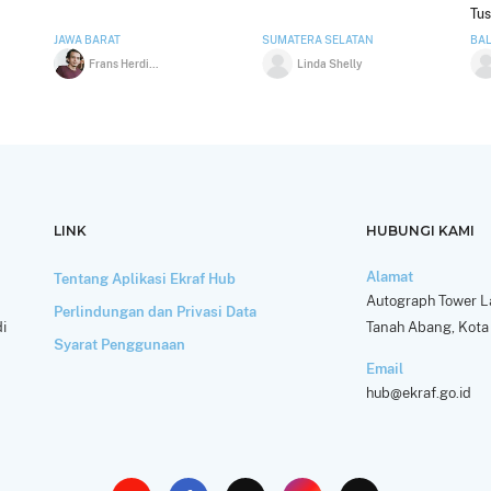
Tus
Aks
JAWA BARAT
SUMATERA SELATAN
BAL
Ha
Frans Herdiansyah
Linda Shelly
Des
LINK
HUBUNGI KAMI
Alamat
Tentang Aplikasi Ekraf Hub
Autograph Tower La
Perlindungan dan Privasi Data
i
Tanah Abang, Kota 
Syarat Penggunaan
Email
hub@ekraf.go.id