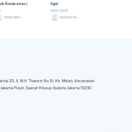
uk Konde emas |
Agel
esoris Rambut |
I
JAWA TIMUR
ndmade by Clezzie
I Ketut Januartawan
Azza Nur Fadilah
ign | HPin038
ntai 33, Jl. M.H. Thamrin No.10, Kb. Melati, Kecamatan
Jakarta Pusat, Daerah Khusus Ibukota Jakarta 10230