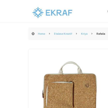
Home
Etalase Kreatif
Kriya
Rafaila