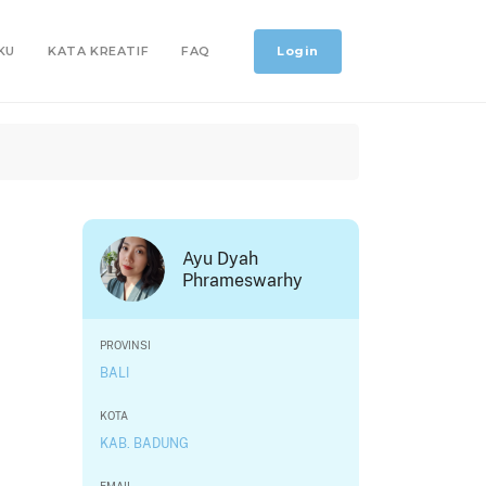
Login
KU
KATA KREATIF
FAQ
Ayu Dyah
Phrameswarhy
PROVINSI
BALI
KOTA
KAB. BADUNG