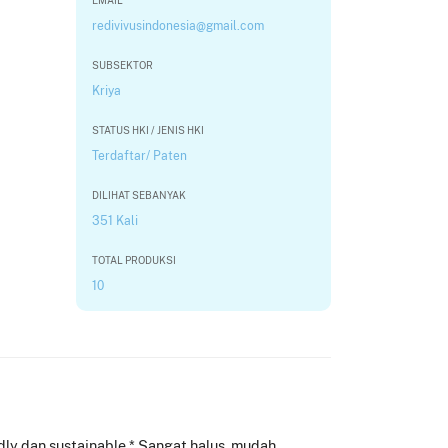
EMAIL
redivivusindonesia@gmail.com
SUBSEKTOR
Kriya
STATUS HKI / JENIS HKI
Terdaftar/ Paten
DILIHAT SEBANYAK
351 Kali
TOTAL PRODUKSI
10
ndly dan sustainable * Sangat halus, mudah