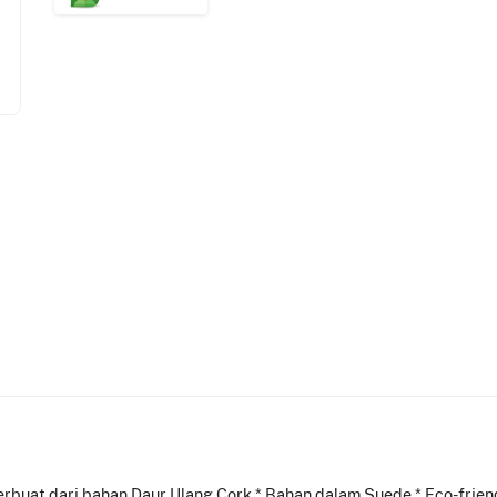
* Terbuat dari bahan Daur Ulang Cork * Bahan dalam Suede * Eco-frie