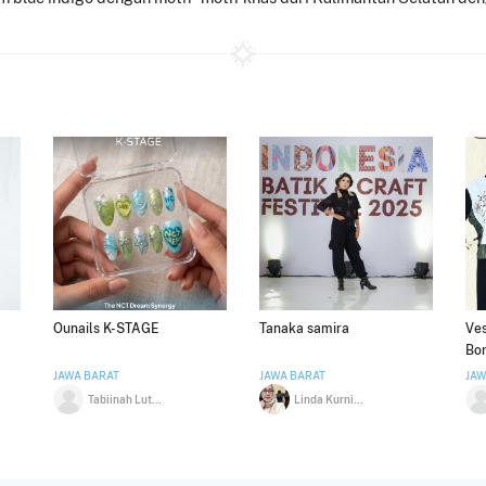
Ounails K-STAGE
Tanaka samira
Ves
Bor
JAWA BARAT
JAWA BARAT
JAW
Tabiinah Lutfia
Linda Kurniaty