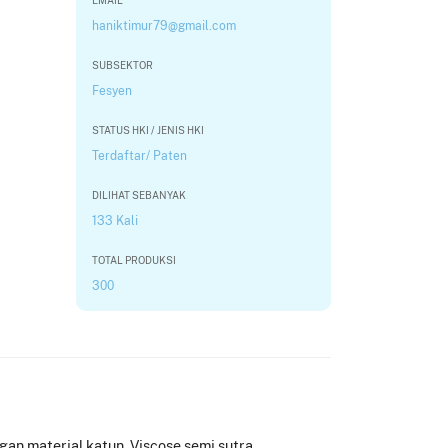
EMAIL
haniktimur79@gmail.com
SUBSEKTOR
Fesyen
STATUS HKI / JENIS HKI
Terdaftar/ Paten
DILIHAT SEBANYAK
133 Kali
TOTAL PRODUKSI
300
gan material katun, Viscose,semi sutra