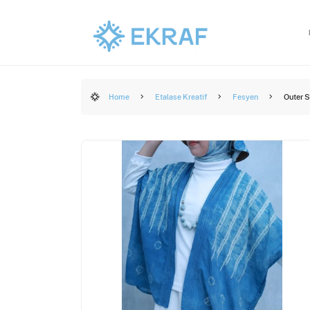
Home
Etalase Kreatif
Fesyen
Outer 