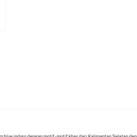
blue indigo dengan motif - motif khas dari Kalimantan Selatan den