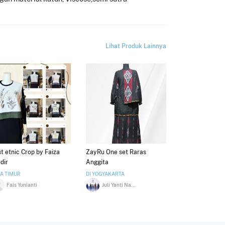
Lihat Produk Lainnya
t etnic Crop by Faiza
ZayRu One set Raras
dir
Anggita
A TIMUR
DI YOGYAKARTA
Fais Yunianti
Juli Yanti Nasution