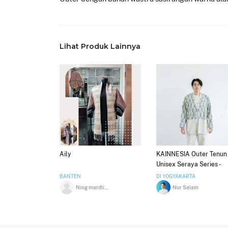
Lihat Produk Lainnya
Aily
KAINNESIA Outer Tenun
Unisex Seraya Series -
Seragam Kantor Tenun
BANTEN
DI YOGYAKARTA
Ning mardliyah
Nur Salam