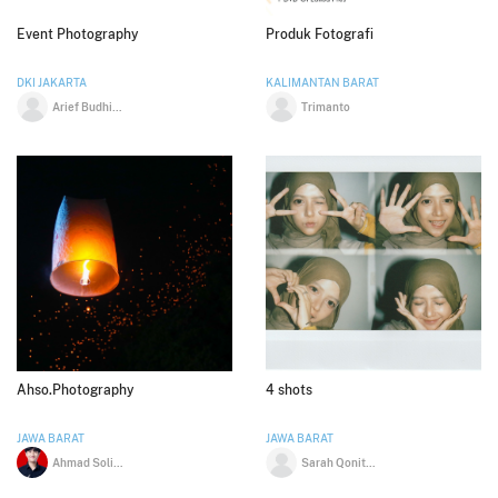
Event Photography
Produk Fotografi
DKI JAKARTA
KALIMANTAN BARAT
Arief Budhiman
Trimanto
Ahso.Photography
4 shots
JAWA BARAT
JAWA BARAT
Ahmad Solihin Ardiansyah
Sarah Qonitah