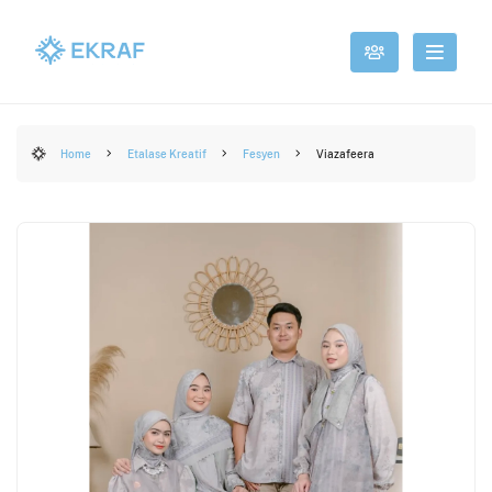
Home
Etalase Kreatif
Fesyen
Viazafeera