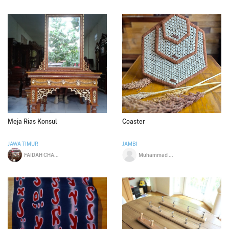
Meja Rias Konsul
Coaster
JAWA TIMUR
JAMBI
FAIDAH CHALID
Muhammad Zaidan Alfawwaz