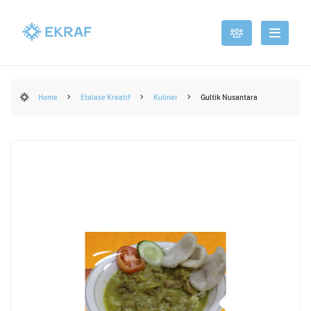
Home
Etalase Kreatif
Kuliner
Gultik Nusantara