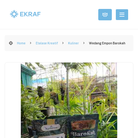
Home
Etalase Kreatif
Kuliner
Wedang Empon Barokah