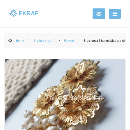
Home
Etalase Kreatif
Fesyen
Bros jogya 3 bunga Mutiara Air T