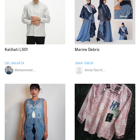
Kalihati LS01
Marine Debris
DKI JAKARTA
JAWA TIMUR
Muhammad Najamudin
Anita Yuni Kholillah