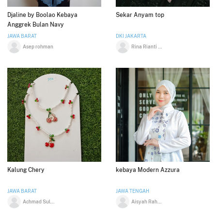
Djaline by Boolao Kebaya
Sekar Anyam top
Anggrek Bulan Navy
JAWA BARAT
DKI JAKARTA
Asep rohman
Rina Rianti Huzaemah
Kalung Chery
kebaya Modern Azzura
JAWA BARAT
JAWA TENGAH
Achmad Sulaiman
Aisyah Rahmania Jelita