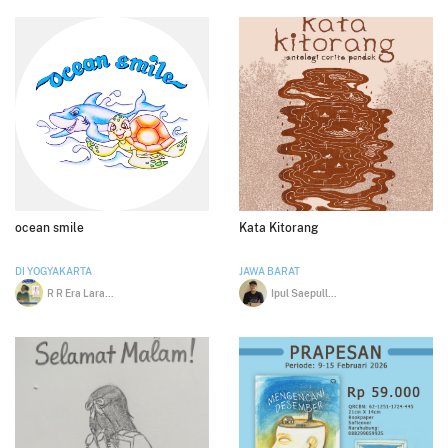
ocean smile
Kata Kitorang
DI YOGYAKARTA
JAWA BARAT
R R Era Laraswati
Ipul Saepulloh