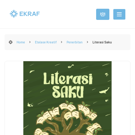
Home
Etalase Kreatif
Penerbitan
Literasi Saku