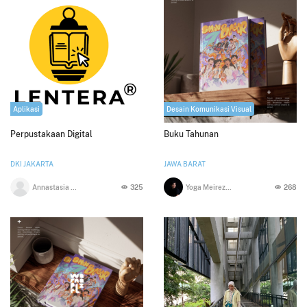
Aplikasi
Desain Komunikasi Visual
Perpustakaan Digital
Buku Tahunan
DKI JAKARTA
JAWA BARAT
Annastasia Puspaningtyas
325
Yoga Meireza Hijriahadi
268