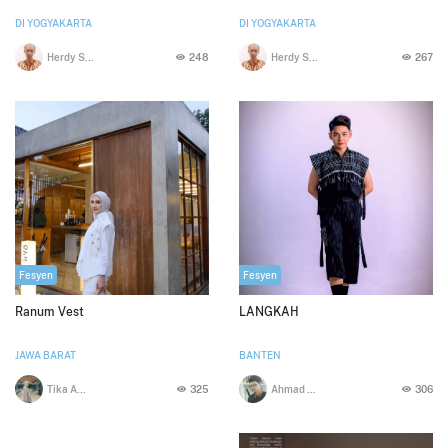
DI YOGYAKARTA
DI YOGYAKARTA
Herdy Soepono
248
Herdy Soepono
267
Fesyen
Fesyen
Ranum Vest
LANGKAH
JAWA BARAT
BANTEN
Tika Apriyanti
325
Ahmad mudokir
306