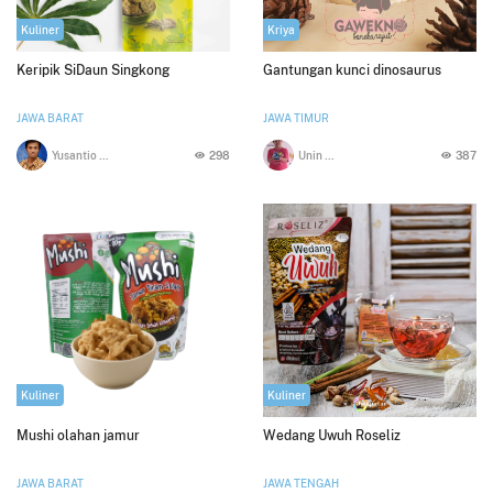
Kuliner
Kriya
Keripik SiDaun Singkong
Gantungan kunci dinosaurus
JAWA BARAT
JAWA TIMUR
Yusantio Rhazaq
298
Unin Rosalini
387
Kuliner
Kuliner
Mushi olahan jamur
Wedang Uwuh Roseliz
JAWA BARAT
JAWA TENGAH