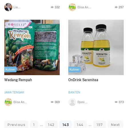
Lia Amalia
332
Elisa Anggraeni
297
Kuliner
Kuliner
Wedang Rempah
OnDrink Serenitea
JAWA TENGAH
BANTEN
Elisa Anggraeni
369
Djoni Wesida
373
Previous
1
...
142
143
144
...
157
Next