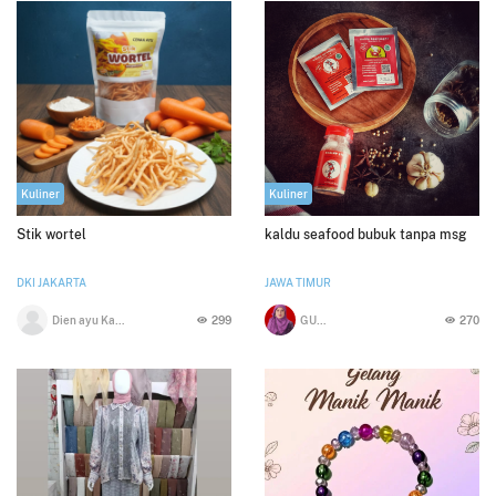
Kuliner
Kuliner
Stik wortel
kaldu seafood bubuk tanpa msg
DKI JAKARTA
JAWA TIMUR
Dien ayu Kartika Sari
299
GUSTI ILMI
270