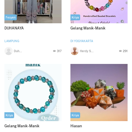
Fesyen
Kriya
DUHANAYA
Gelang Manik-Manik
LAMPUNG
DI YOGYAKARTA
Duhasa Sari
317
Herdy Soepono
291
Kriya
Kriya
Gelang Manik-Manik
Hiasan