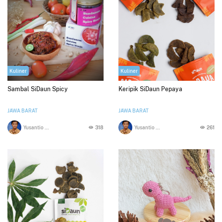
Kuliner
Kuliner
Sambal SiDaun Spicy
Keripik SiDaun Pepaya
JAWA BARAT
JAWA BARAT
Yusantio Rhazaq
318
Yusantio Rhazaq
261