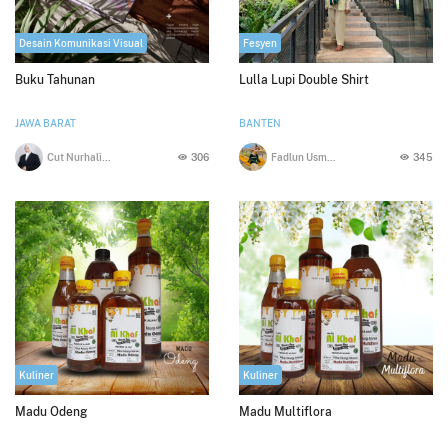
Desain Komunikasi Visual
Fesyen
Buku Tahunan
Lulla Lupi Double Shirt
JAWA BARAT
BANTEN
Cut Nurhalizah Aziz
306
Fadlun Usman Alhabsyi
345
Kuliner
Kuliner
Madu Odeng
Madu Multiflora