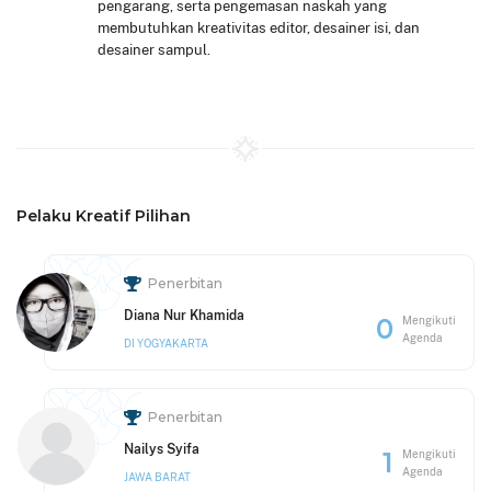
pengarang, serta pengemasan naskah yang
membutuhkan kreativitas editor, desainer isi, dan
desainer sampul.
Pelaku Kreatif Pilihan
Penerbitan
Diana Nur Khamida
0
Mengikuti
Agenda
DI YOGYAKARTA
Penerbitan
Nailys Syifa
1
Mengikuti
Agenda
JAWA BARAT