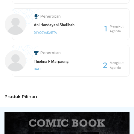
Penerbitan
Ani Handayani Sholihah
1
Mengikuti
Agenda
DI YOGYAKARTA
Penerbitan
Thiolina F Marpaung
2
Mengikuti
Agenda
BALI
Produk Pilihan